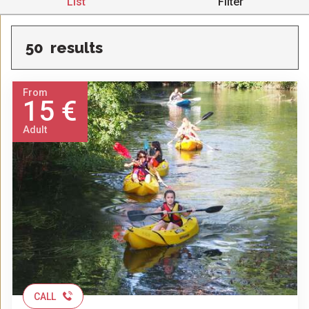
List
Filter
50
results
From
15 €
Adult
CALL