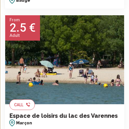
Baugé
From
2.5 €
Adult
CALL
Espace de loisirs du lac des Varennes
Marçon