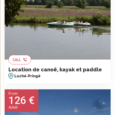
CALL
Location de canoë, kayak et paddle
Luché-Pringé
From
126 €
Adult