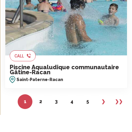
CALL
Piscine Aqualudique communautaire
Gâtine-Racan
Saint-Paterne-Racan
1
2
3
4
5
❯
❯❯