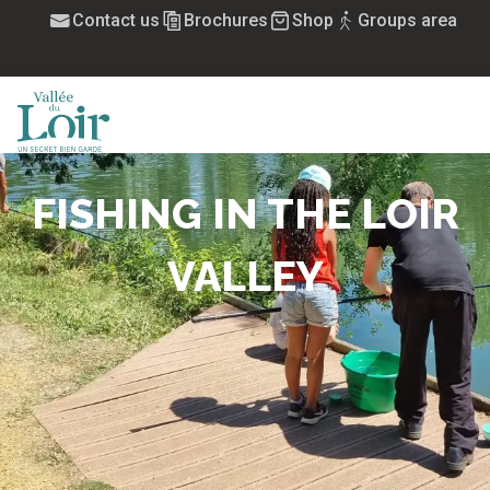
Aller
Contact us
Brochures
Shop
Groups area
au
contenu
principal
MENU
FISHING IN THE LOIR
VALLEY